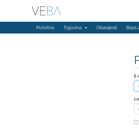
Početna
Trgovina
Obavijesti
Baza 
E-
Lo