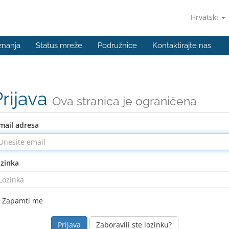
Hrvatski
znanja
Status mreže
Podružnice
Kontaktirajte nas
Prijava
Ova stranica je ograničena
mail adresa
zinka
Zapamti me
Zaboravili ste lozinku?