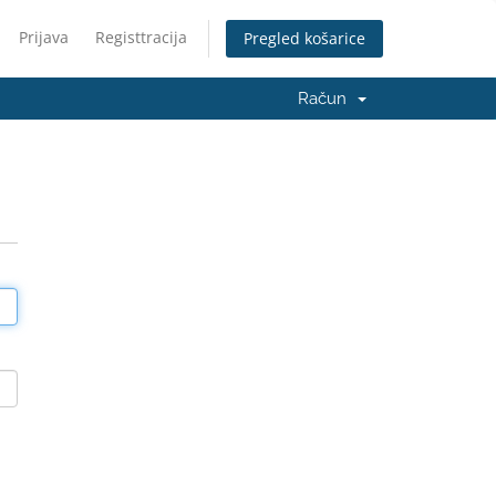
Prijava
Registtracija
Pregled košarice
Račun