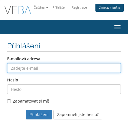
Čeština
Přihlášení
Registrace
Zobrazit košík
Přep
navig
Přihlášení
E-mailová adresa
Heslo
Zapamatovat si mě
Zapomněli jste heslo?