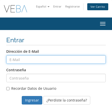
Español
Entrar
Registrarse
Ver Carrito
Alter
Nave
Entrar
Dirección de E-Mail
Contraseña
Recordar Datos de Usuario
¿Perdiste la contraseña?