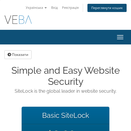
Українська
Вхід
Реєстрація
Переглянути кошик
Пере
наві
Показати
Simple and Easy Website
Security
SiteLock is the global leader in website security.
Basic SiteLock