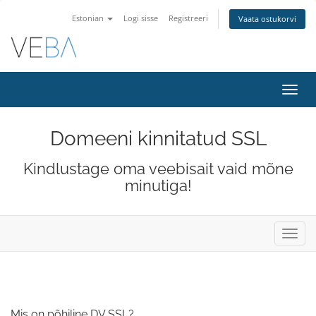
Estonian
Logi sisse
Registreeri
Vaata ostukorvi
Lülit
navig
Domeeni kinnitatud SSL
Kindlustage oma veebisait vaid mõne
minutiga!
Lülit
navig
Mis on põhiline DV SSL?