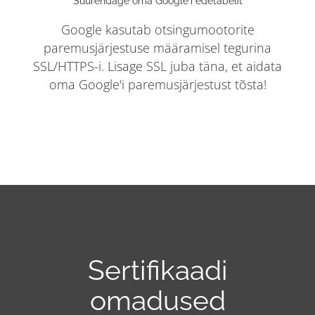
Suurendage oma Google'i edetabelit
Google kasutab otsingumootorite
paremusjärjestuse määramisel tegurina
SSL/HTTPS-i. Lisage SSL juba täna, et aidata
oma Google'i paremusjärjestust tõsta!
Sertifikaadi
omadused