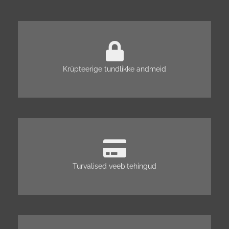
Krüpteerige tundlikke andmeid
Turvalised veebitehingud