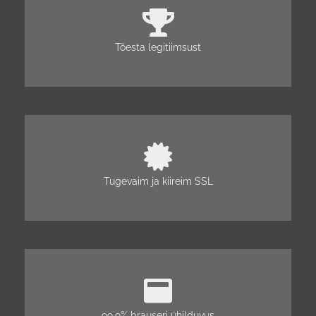
Tõesta legitiimsust
Tugevaim ja kiireim SSL
99,9% brauseri ühilduvus