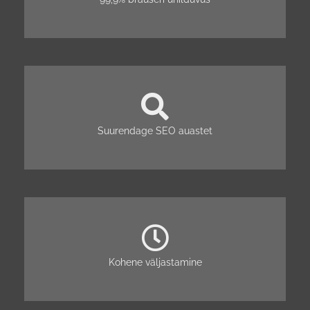
Suurendage SEO auastet
Kohene väljastamine