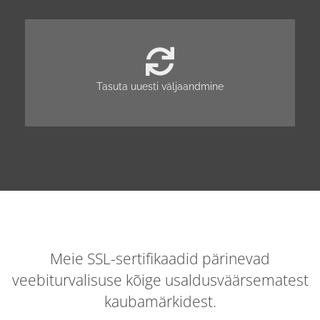
Tasuta uuesti väljaandmine
Meie SSL-sertifikaadid pärinevad
veebiturvalisuse kõige usaldusväärsematest
kaubamärkidest.