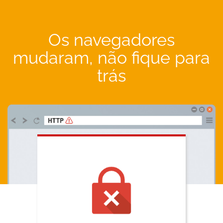
Os navegadores
mudaram, não fique para
trás