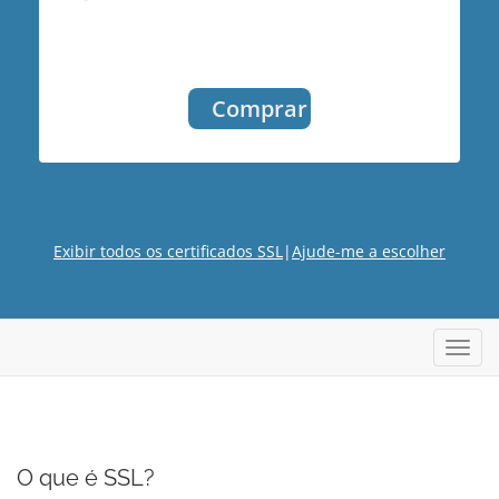
Comprar
Exibir todos os certificados SSL
|
Ajude-me a escolher
Alter
nave
O que é SSL?