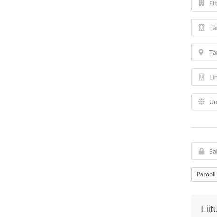
Parooli
Liit