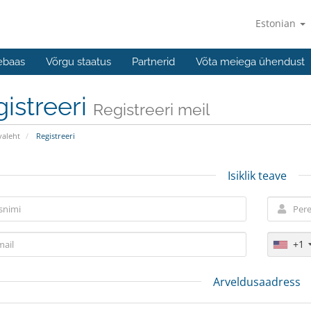
Estonian
ebaas
Võrgu staatus
Partnerid
Võta meiega ühendust
istreeri
Registreeri meil
valeht
Registreeri
Isiklik teave
+1
Arveldusaadress