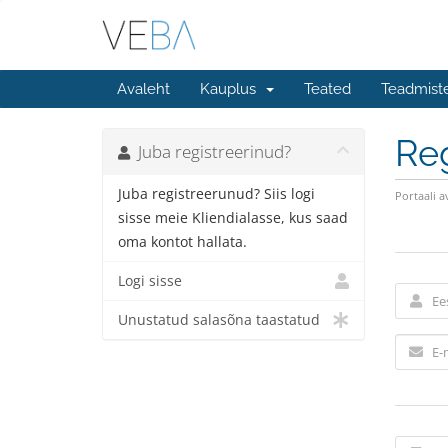
Avaleht
Kauplus
Teated
Teadmist
Reg
Juba registreerinud?
Juba registreerunud? Siis logi
Portaali a
sisse meie Kliendialasse, kus saad
oma kontot hallata.
Logi sisse
Unustatud salasõna taastatud