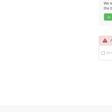
We wo
the 
Ja
A
Ich