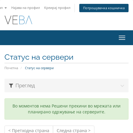
an
Најава на профил
Креирај профил
Потрошувачка кошничка
Вклу
ја
нави
Статус на сервери
Почетна
Статус на сервери
Преглед
Во моментов нема Решени прекини во мрежата или
планирано одржување на серверите.
< Претходна страна
Следна страна >